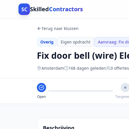
Skilled
Contractors
SC
Terug naar klussen
Overig
Eigen opdracht
Aanvraag
:
Fix d
Fix door bell (wire) El
Amsterdam
168 dagen geleden
0
offertes
Open
Toegew
Beschrijving