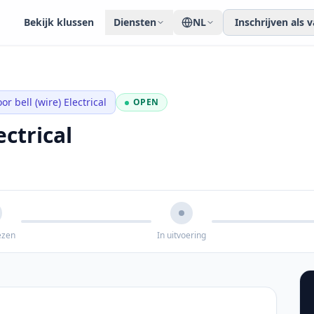
Bekijk klussen
Diensten
NL
Inschrijven als
oor bell (wire) Electrical
OPEN
ectrical
ezen
In uitvoering