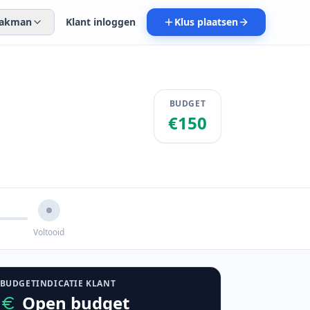
 vakman
Klant inloggen
Klus plaatsen
BUDGET
€150
Voltooid
BUDGETINDICATIE KLANT
Open budget