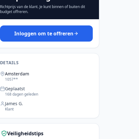
Richtprijs van de klant. Je kunt binnen of buiten dit
budget offreren.
Inloggen om te offreren
DETAILS
Amsterdam
1057**
Geplaatst
168 dagen geleden
James G.
Klant
Veiligheidstips