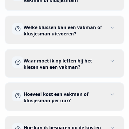
vakman of klusjesman?
Professionals kunnen reageren met een
offerte of vraag. Vergelijk daarna prijs,
werk en voorwaarden.
Een betrouwbare vakman herken je aan
Welke klussen kan een vakman of
duidelijke bedrijfsgegevens, passende
klusjesman uitvoeren?
ervaring en heldere afspraken.
Controleer de KvK-inschrijving en vraag
naar referenties van eerder werk.
Je kunt klussen plaatsen voor
Waar moet ik op letten bij het
schoonmaak, schilderwerk, stucwerk,
kiezen van een vakman?
elektra en loodgieterswerk. Ook
tuinwerk, dakwerk, sloten en
verhuizingen zijn mogelijk. Kies het
Vergelijk prijs, werk, planning en
juiste vakgebied.
Hoeveel kost een vakman of
communicatie. Vraag of btw, materiaal
klusjesman per uur?
en reiskosten zijn inbegrepen. Kies niet
alleen het laagste bedrag.
Het uurtarief verschilt per vakgebied,
Hoe kan ik besparen op de kosten
regio en klus. Materiaal en spoed