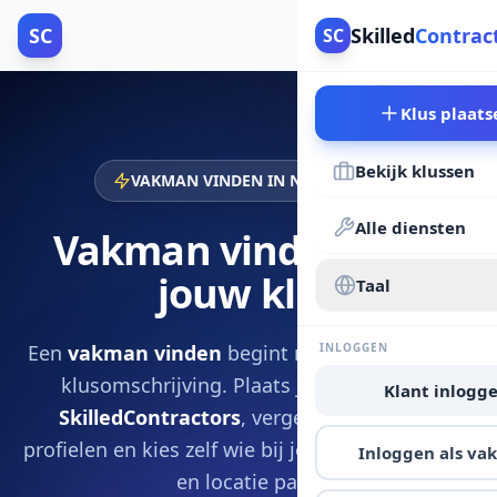
SC
Skilled
Contrac
SC
Klus plaats
Bekijk klussen
VAKMAN VINDEN IN NEDERLAND
Alle diensten
Vakman vinden voor
jouw klus
Taal
Een
vakman vinden
begint met een duidelijke
INLOGGEN
klusomschrijving. Plaats je aanvraag via
Klant inlogg
SkilledContractors
, vergelijk offertes en
profielen en kies zelf wie bij je budget, planning
Inloggen als v
en locatie past.