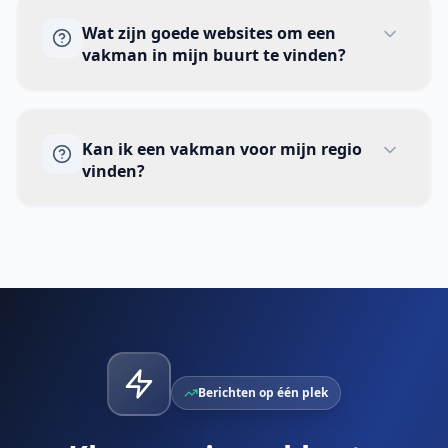
Een lokale professional reist vaak
Wat zijn goede websites om een
minder ver. Dat helpt bij planning en
vakman in mijn buurt te vinden?
latere afspraken. Kies iemand met de
juiste ervaring.
Kies een platform waar je een klus
Kan ik een vakman voor mijn regio
duidelijk kunt plaatsen. Vergelijk daarna
vinden?
offertes, profielen en ervaring. Via
SkilledContractors
bekijk je reacties op
één plek.
Ja. Geef bij
jouw klus
de locatie of
postcode op. Zo zien professionals waar
het werk plaatsvindt. Zij reageren als de
klus past.
Berichten op één plek