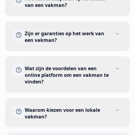
van een vakman?
kunnen de prijs verhogen. Bekijk onze
kostengidsen
en controleer actuele
belastingregels bij de
Belastingdienst
.
Beschrijf de klus volledig en vraag
Zijn er garanties op het werk van
meerdere offertes aan. Bundel werk als
een vakman?
dat mogelijk is. Plan op tijd en vermijd
spoed.
Garantie hangt af van de afspraken met
Wat zijn de voordelen van een
het bedrijf. Vraag vooraf naar herstel en
online platform om een vakman te
materiaalgarantie. Leg de voorwaarden
vinden?
schriftelijk vast.
Je houdt je aanvraag, reacties en
Waarom kiezen voor een lokale
profielen op één plek. Zo vergelijk je
vakman?
meerdere professionals en stel je direct
vragen. Dat maakt kiezen eenvoudiger.