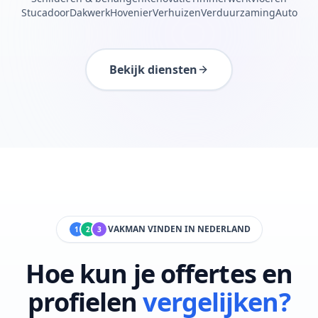
Stucadoor
Dakwerk
Hovenier
Verhuizen
Verduurzaming
Auto
Bekijk diensten
VAKMAN VINDEN IN NEDERLAND
1
2
3
Hoe kun je offertes en
profielen
vergelijken?