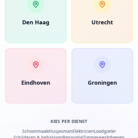
Den Haag
Utrecht
Eindhoven
Groningen
KIES PER DIENST
Schoonmaak
Klusjesman
Elektricien
Loodgieter
Schilderen & behangen
Renovatie
Timmerwerk
Vloeren