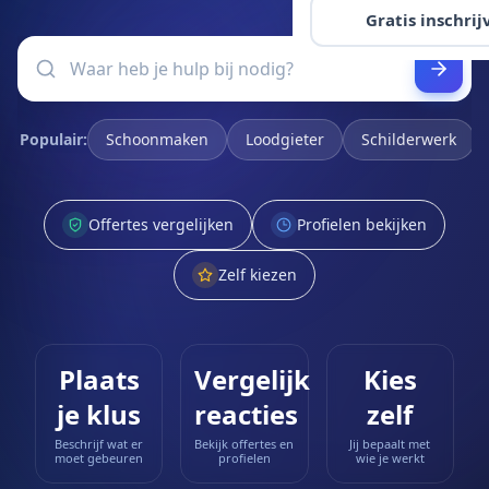
Gratis inschrij
Populair:
Schoonmaken
Loodgieter
Schilderwerk
Offertes vergelijken
Profielen bekijken
Zelf kiezen
Plaats
Vergelijk
Kies
je klus
reacties
zelf
Beschrijf wat er
Bekijk offertes en
Jij bepaalt met
moet gebeuren
profielen
wie je werkt