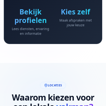
Bekijk
Kies zelf
profielen
Maak afspraken met
jouw keuze
Lees diensten, ervaring
en informatie
LOCATIES
Waarom kiezen voor