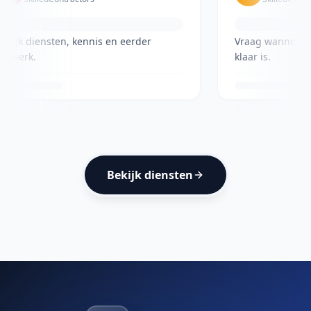
jk diensten, kennis en eerder
Vraag wanneer het 
werk.
klaar is.
Bekijk diensten