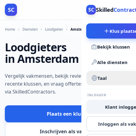
SC
Skilled
Contrac
SC
Home
Diensten
Loodgieter
Amsterdam
Klus plaats
Loodgieters
Bekijk klussen
in Amsterdam
Alle diensten
Vergelijk vakmensen, bekijk reviews en
Taal
recente klussen, en vraag offertes aan
via SkilledContractors.
INLOGGEN
Klant inlogg
Plaats een klus
Inloggen als v
Inschrijven als vakman