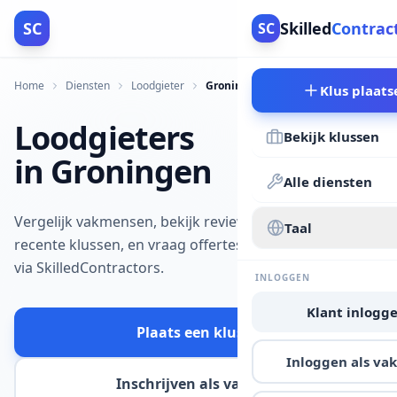
SC
Skilled
Contrac
SC
Home
Diensten
Loodgieter
Groningen
Klus plaats
Loodgieters
Bekijk klussen
in Groningen
Alle diensten
Vergelijk vakmensen, bekijk reviews en
Taal
recente klussen, en vraag offertes aan
via SkilledContractors.
INLOGGEN
Klant inlogg
Plaats een klus
Inloggen als v
Inschrijven als vakman