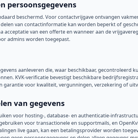
 en persoonsgegevens
daard beschermd. Voor contactvrijgave ontvangen vakmen
; delen van contactinformatie kan worden beperkt of gesc
acceptatie van een offerte en wanneer aan de vrijgaveregel
oor admins worden toegepast.
evens aanleveren die, waar beschikbaar, gecontroleerd 
onnen. KVK-verificatie bevestigt beschikbare bedrijfsregistr
 garantie voor kwaliteit, vergunningen, verzekering of uitv
elen van gegevens
en voor hosting-, database- en authenticatie-infrastruct
gebruiken voor transactionele en supportmails, en OpenKv
talingen live gaan, kan een betalingsprovider worden toeg
en geen persoonsgegevens en delen alleen gegevens met 