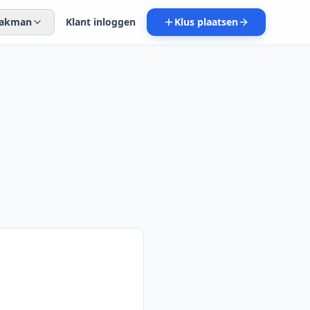
 vakman
Klant inloggen
Klus plaatsen