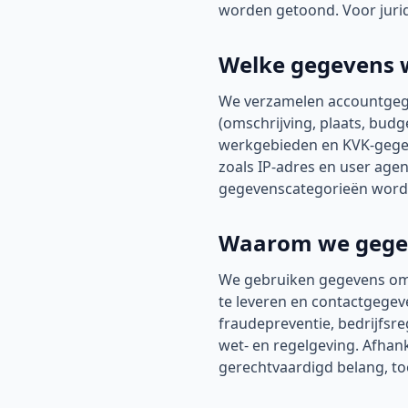
worden getoond. Voor juri
Welke gegevens 
We verzamelen accountgegev
(omschrijving, plaats, bud
werkgebieden en KVK-gege
zoals IP-adres en user age
gegevenscategorieën worde
Waarom we gege
We gebruiken gegevens om h
te leveren en contactgege
fraudepreventie, bedrijfsre
wet- en regelgeving. Afhan
gerechtvaardigd belang, to