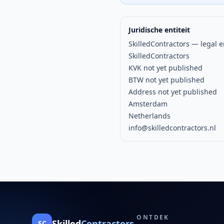
Juridische entiteit
SkilledContractors — legal 
SkilledContractors
KVK not yet published
BTW not yet published
Address not yet published
Amsterdam
Netherlands
info@skilledcontractors.nl
ONTDEK
Skilled
Contractors
SC