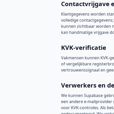
Contactvrijgave
Klantgegevens worden stan
volledige contactgegevens
kunnen zichtbaar worden na 
kan handmatige vrijgave d
KVK-verificatie
Vakmensen kunnen KVK-geg
of vergelijkbare registerbr
vertrouwenssignaal en geen
Verwerkers en d
We kunnen Supabase gebruik
een andere e-mailprovider 
voor KVK-controles. Als be
gedocumenteerd. We verkop