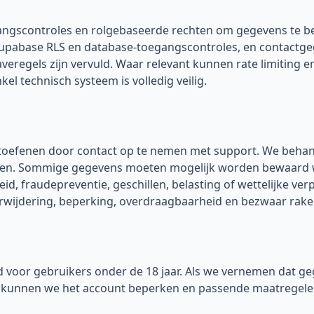
ngscontroles en rolgebaseerde rechten om gegevens te 
upabase RLS en database-toegangscontroles, en contactg
veregels zijn vervuld. Waar relevant kunnen rate limiting 
l technisch systeem is volledig veilig.
uitoefenen door contact op te nemen met support. We beha
jnen. Sommige gegevens moeten mogelijk worden bewaard w
heid, fraudepreventie, geschillen, belasting of wettelijke ver
 verwijdering, beperking, overdraagbaarheid en bezwaar rake
ld voor gebruikers onder de 18 jaar. Als we vernemen dat g
t, kunnen we het account beperken en passende maatregele