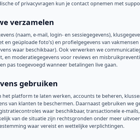
dische of privacyvragen kun je contact opnemen met suppo
we verzamelen
ens (naam, e-mail, login- en sessiegegevens), klusgegeve
get en geüploade foto’s) en profielgegevens van vakmensen 
vens waar beschikbaar). Ook verwerken we communicatieg
nt, en moderatiegegevens voor reviews en misbruikpreventi
n pas toegevoegd wanneer betalingen live gaan.
vens gebruiken
et platform te laten werken, accounts te beheren, klussen
vens van klanten te beschermen. Daarnaast gebruiken we g
gistratiecontroles waar beschikbaar, transactionele e-mails
kelijk van de situatie zijn rechtsgronden onder meer uitvo
estemming waar vereist en wettelijke verplichtingen.