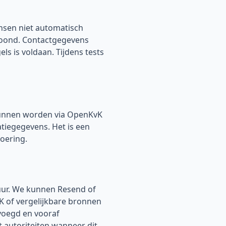
sen niet automatisch
hoond. Contactgegevens
s is voldaan. Tijdens tests
kunnen worden via OpenKvK
atiegegevens. Het is een
oering.
uur. We kunnen Resend of
K of vergelijkbare bronnen
evoegd en vooraf
autoriteiten wanneer dit