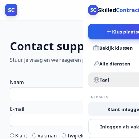
SC
Skilled
Contrac
SC
Klus plaats
Contact support
Bekijk klussen
Stuur je vraag en we reageren per e-mail.
Alle diensten
Taal
Naam
INLOGGEN
E-mail
Klant inlogg
Inloggen als v
Klant
Vakman
Twijfelgeval