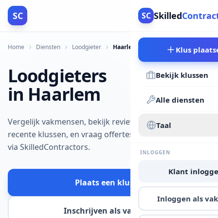
SC
Skilled
Contrac
SC
Home
Diensten
Loodgieter
Haarlem
Klus plaats
Loodgieters
Bekijk klussen
in Haarlem
Alle diensten
Vergelijk vakmensen, bekijk reviews en
Taal
recente klussen, en vraag offertes aan
via SkilledContractors.
INLOGGEN
Klant inlogg
Plaats een klus
Inloggen als v
Inschrijven als vakman