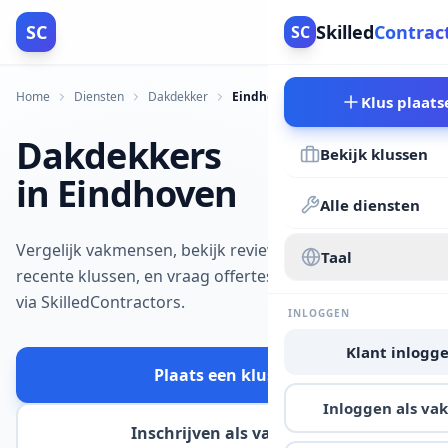
SC
Skilled
Contrac
SC
Home
Diensten
Dakdekker
Eindhoven
Klus plaats
Dakdekkers
Bekijk klussen
in Eindhoven
Alle diensten
Vergelijk vakmensen, bekijk reviews en
Taal
recente klussen, en vraag offertes aan
via SkilledContractors.
INLOGGEN
Klant inlogg
Plaats een klus
Inloggen als v
Inschrijven als vakman