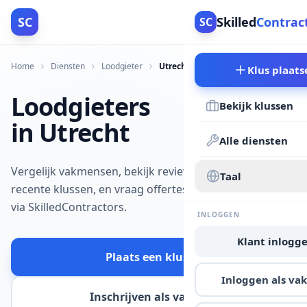
SC
Skilled
Contrac
SC
Home
Diensten
Loodgieter
Utrecht
Klus plaats
Loodgieters
Bekijk klussen
in Utrecht
Alle diensten
Vergelijk vakmensen, bekijk reviews en
Taal
recente klussen, en vraag offertes aan
via SkilledContractors.
INLOGGEN
Klant inlogg
Plaats een klus
Inloggen als v
Inschrijven als vakman