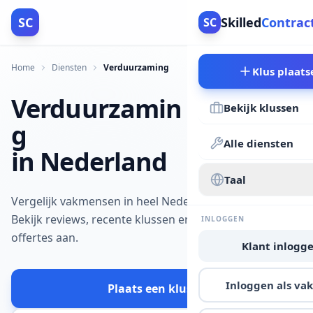
SC
Skilled
Contrac
SC
Home
Diensten
Verduurzaming
Klus plaats
Verduurzamin
Bekijk klussen
g
Alle diensten
in Nederland
Taal
Vergelijk vakmensen in heel Nederland.
Bekijk reviews, recente klussen en vraag
INLOGGEN
offertes aan.
Klant inlogg
Inloggen als v
Plaats een klus