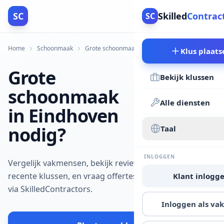
SC
Skilled
Contrac
SC
Home
Schoonmaak
Grote schoonmaak
Eindhoven
Klus plaats
Grote
Bekijk klussen
schoonmaak
Alle diensten
in Eindhoven
nodig?
Taal
INLOGGEN
Vergelijk vakmensen, bekijk reviews en
recente klussen, en vraag offertes aan
Klant inlogg
via SkilledContractors.
Inloggen als v