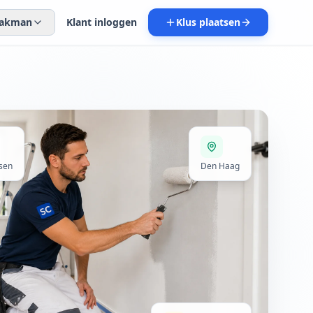
 vakman
Klant inloggen
Klus plaatsen
sen
Den Haag