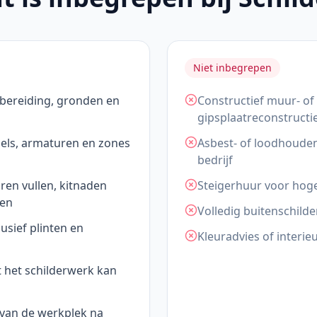
Niet inbegrepen
bereiding, gronden en
Constructief muur- of
gipsplaatreconstructi
els, armaturen en zones
Asbest- of loodhouden
bedrijf
en vullen, kitnaden
Steigerhuur voor hoge
gen
Volledig buitenschilde
lusief plinten en
Kleuradvies of interi
 het schilderwerk kan
 van de werkplek na