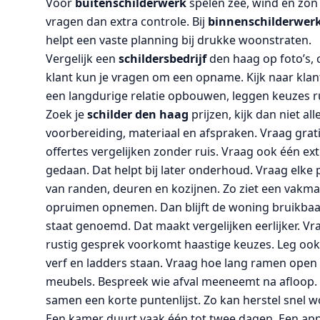
Voor
buitenschilderwerk
spelen zee, wind en zon
vragen dan extra controle. Bij
binnenschilderwer
helpt een vaste planning bij drukke woonstraten.
Vergelijk een
schildersbedrijf
den haag op foto’s, 
klant kun je vragen om een opname. Kijk naar kla
een langdurige relatie opbouwen, leggen keuzes ru
Zoek je
schilder den haag
prijzen, kijk dan niet a
voorbereiding, materiaal en afspraken. Vraag grati
offertes vergelijken zonder ruis. Vraag ook één extr
gedaan. Dat helpt bij later onderhoud. Vraag elke 
van randen, deuren en kozijnen. Zo ziet een vakman 
opruimen opnemen. Dan blijft de woning bruikbaar 
staat genoemd. Dat maakt vergelijken eerlijker. Vra
rustig gesprek voorkomt haastige keuzes. Leg ook
verf en ladders staan. Vraag hoe lang ramen open 
meubels. Bespreek wie afval meeneemt na afloop. 
samen een korte puntenlijst. Zo kan herstel snel 
Een kamer duurt vaak één tot twee dagen. Een ap