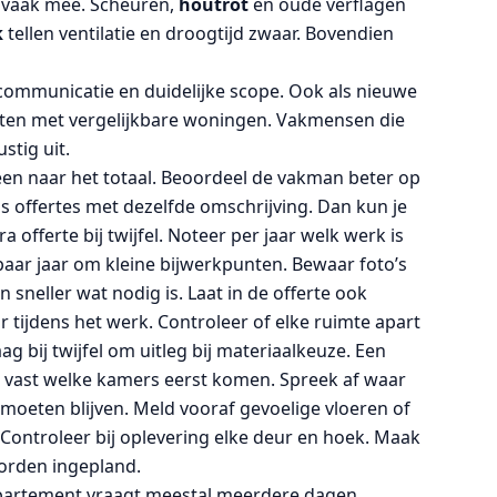
 vaak mee. Scheuren,
houtrot
en oude verflagen
k
tellen ventilatie en droogtijd zwaar. Bovendien
communicatie en duidelijke scope. Ook als nieuwe
nten met vergelijkbare woningen. Vakmensen die
stig uit.
lleen naar het totaal. Beoordeel de vakman beter op
s offertes met dezelfde omschrijving. Dan kun je
a offerte bij twijfel. Noteer per jaar welk werk is
paar jaar om kleine bijwerkpunten. Bewaar foto’s
sneller wat nodig is. Laat in de offerte ook
tijdens het werk. Controleer of elke ruimte apart
ag bij twijfel om uitleg bij materiaalkeuze. Een
 vast welke kamers eerst komen. Spreek af waar
moeten blijven. Meld vooraf gevoelige vloeren of
Controleer bij oplevering elke deur en hoek. Maak
worden ingepland.
partement vraagt meestal meerdere dagen.