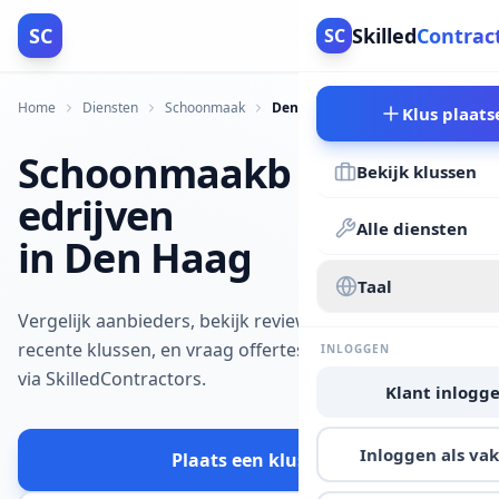
SC
Skilled
Contrac
SC
Home
Diensten
Schoonmaak
Den Haag
Klus plaats
Schoonmaakb
Bekijk klussen
edrijven
Alle diensten
in Den Haag
Taal
Vergelijk aanbieders, bekijk reviews en
recente klussen, en vraag offertes aan
INLOGGEN
via SkilledContractors.
Klant inlogg
Inloggen als v
Plaats een klus