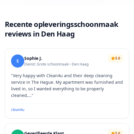
Recente opleveringsschoonmaak
reviews in Den Haag
Sophie J.
5.0
S
Dienst: Grote schoonmaak • Den Haag
"
Very happy with Clean4u and their deep cleaning
service in The Hague. My apartment was furnished and
lived in, so I wanted everything to be properly
cleaned,...
"
clean4u
Geverifieerde Klant
5.0