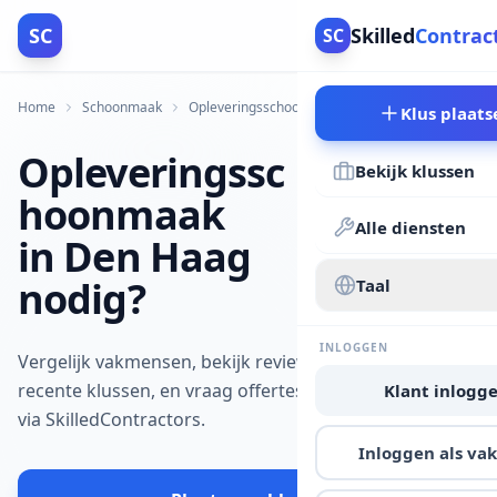
SC
Skilled
Contrac
SC
Home
Schoonmaak
Opleveringsschoonmaak
Den Haag
Klus plaats
Opleveringssc
Bekijk klussen
hoonmaak
Alle diensten
in Den Haag
nodig?
Taal
INLOGGEN
Vergelijk vakmensen, bekijk reviews en
recente klussen, en vraag offertes aan
Klant inlogg
via SkilledContractors.
Inloggen als v