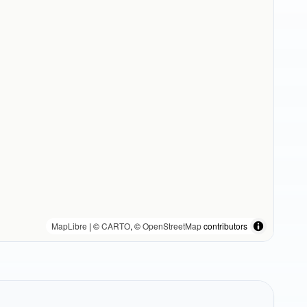
MapLibre
| ©
CARTO
, ©
OpenStreetMap
contributors