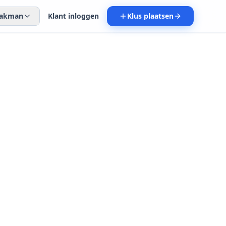
 vakman
Klant inloggen
Klus plaatsen