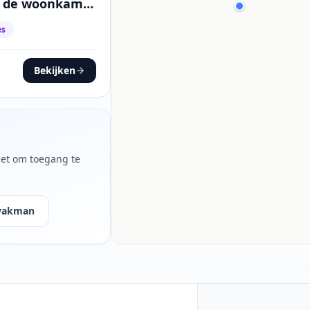
n de woonkamer
es
Bekijken
leet om toegang te
 vakman