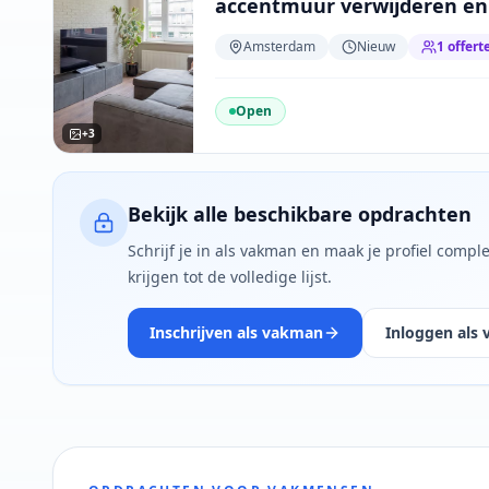
accentmuur verwijderen e
en eetkamer wit schilderen
Amsterdam
Nieuw
1
offert
Open
+
3
Bekijk alle beschikbare opdrachten
Schrijf je in als vakman en maak je profiel comp
krijgen tot de volledige lijst.
Inschrijven als vakman
Inloggen als