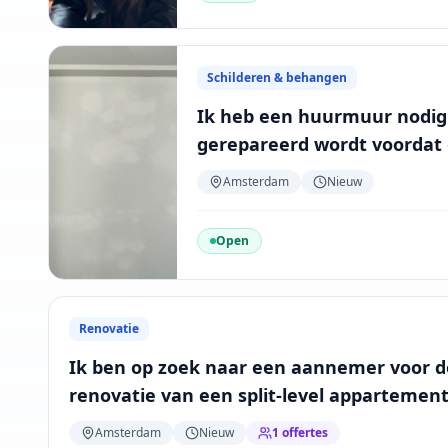
Schilderen & behangen
Ik heb een huurmuur nodig
gerepareerd wordt voordat 
verhuisinspectie plaatsvindt
Amsterdam
Nieuw
verfafbladders al gereparee
Open
Renovatie
Ik ben op zoek naar een aannemer voor de
renovatie van een split-level apparteme
Nieuw-West. Het project omvat: ...
Amsterdam
Nieuw
1
offertes