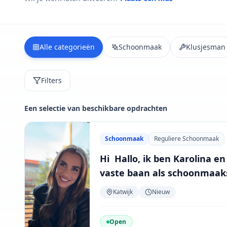
Alle categorieën
Schoonmaak
Klusjesman
Filters
Een selectie van beschikbare opdrachten
Schoonmaak
Reguliere Schoonmaak
Hi Hallo, ik ben Karolina en
vaste baan als schoonmaak
kantoren in de middaguren.
Katwijk
Nieuw
zeer plichtsgetrouw en gr...
Open