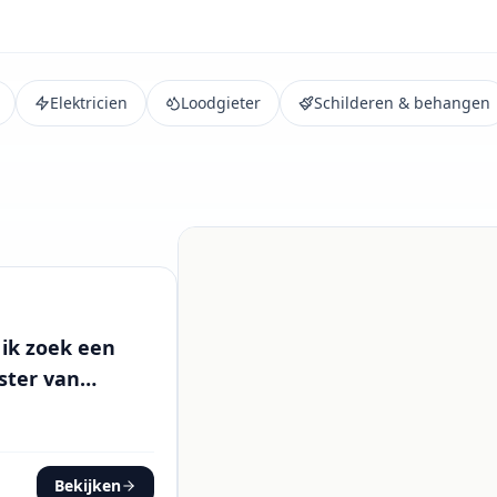
Elektricien
Loodgieter
Schilderen & behangen
 ik zoek een
ster van
 Ik ben een
Bekijken