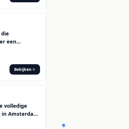
 die
er een
. Ik heb de
rd en meer...
Bekijken
 volledige
nt in Amsterdam