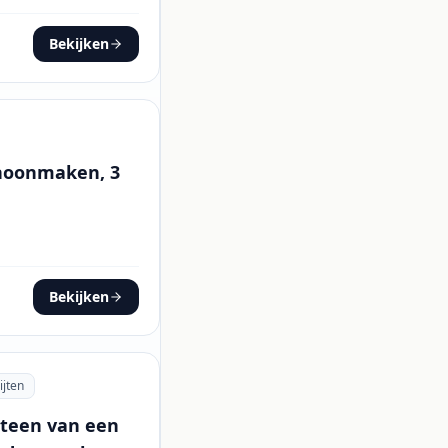
Bekijken
choonmaken, 3
Bekijken
ijten
steen van een