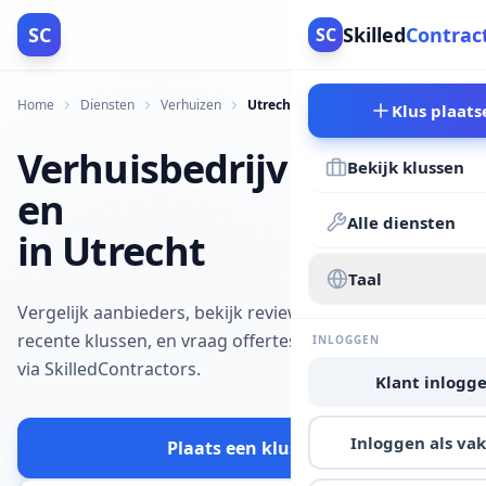
SC
Skilled
Contrac
SC
Home
Diensten
Verhuizen
Utrecht
Klus plaats
Verhuisbedrijv
Bekijk klussen
en
Alle diensten
in Utrecht
Taal
Vergelijk aanbieders, bekijk reviews en
recente klussen, en vraag offertes aan
INLOGGEN
via SkilledContractors.
Klant inlogg
Inloggen als v
Plaats een klus