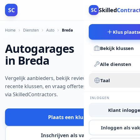
SC
Skilled
Contrac
SC
Home
Diensten
Auto
Breda
Klus plaats
Autogarages
Bekijk klussen
in Breda
Alle diensten
Vergelijk aanbieders, bekijk reviews en
Taal
recente klussen, en vraag offertes aan
via SkilledContractors.
INLOGGEN
Klant inlogg
Plaats een klus
Inloggen als v
Inschrijven als vakman