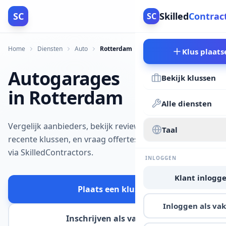
SC
Skilled
Contrac
SC
Home
Diensten
Auto
Rotterdam
Klus plaats
Autogarages
Bekijk klussen
in Rotterdam
Alle diensten
Vergelijk aanbieders, bekijk reviews en
Taal
recente klussen, en vraag offertes aan
via SkilledContractors.
INLOGGEN
Klant inlogg
Plaats een klus
Inloggen als v
Inschrijven als vakman