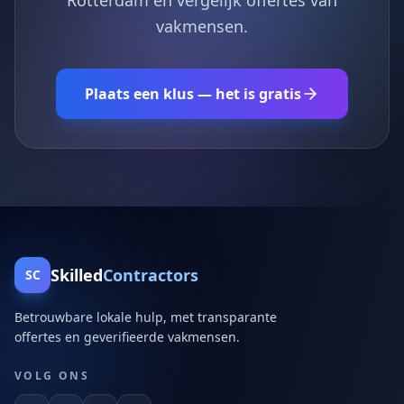
Rotterdam en vergelijk offertes van
vakmensen.
Plaats een klus — het is gratis
Skilled
Contractors
SC
Betrouwbare lokale hulp, met transparante
offertes en geverifieerde vakmensen.
VOLG ONS