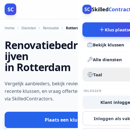
SC
Skilled
Contrac
SC
Home
Diensten
Renovatie
Rotterdam
Klus plaats
Renovatiebedr
Bekijk klussen
ijven
Alle diensten
in Rotterdam
Taal
Vergelijk aanbieders, bekijk reviews en
recente klussen, en vraag offertes aan
INLOGGEN
via SkilledContractors.
Klant inlogg
Inloggen als v
Plaats een klus