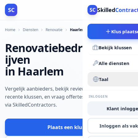
SC
Skilled
Contrac
SC
Home
Diensten
Renovatie
Haarlem
Klus plaats
Renovatiebedr
Bekijk klussen
ijven
Alle diensten
in Haarlem
Taal
Vergelijk aanbieders, bekijk reviews en
recente klussen, en vraag offertes aan
INLOGGEN
via SkilledContractors.
Klant inlogg
Inloggen als v
Plaats een klus