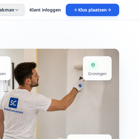
 vakman
Klant inloggen
Klus plaatsen
sen
Groningen