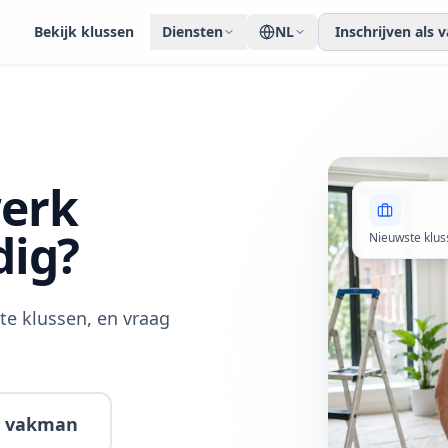
Bekijk klussen
Diensten
NL
Inschrijven als
werk
dig?
Nieuwste klus
te klussen, en vraag
ls vakman