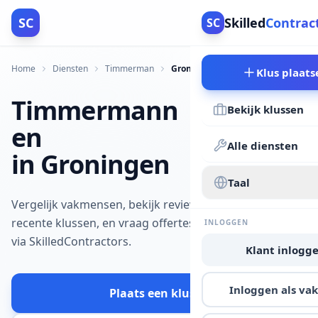
SC
Skilled
Contrac
SC
Home
Diensten
Timmerman
Groningen
Klus plaats
Timmermann
Bekijk klussen
en
Alle diensten
in Groningen
Taal
Vergelijk vakmensen, bekijk reviews en
recente klussen, en vraag offertes aan
INLOGGEN
via SkilledContractors.
Klant inlogg
Inloggen als v
Plaats een klus