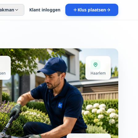
 vakman
Klant inloggen
Klus plaatsen
sen
Haarlem