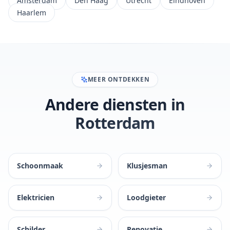
Amsterdam
Den Haag
Utrecht
Eindhoven
Haarlem
MEER ONTDEKKEN
Andere diensten in
Rotterdam
Schoonmaak
Klusjesman
Elektricien
Loodgieter
Schilder
Renovatie