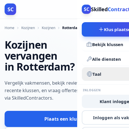
SC
Skilled
Contrac
SC
Home
Kozijnen
Kozijnen
Rotterdam
Klus plaats
Kozijnen
Bekijk klussen
vervangen
Alle diensten
in Rotterdam?
Taal
Vergelijk vakmensen, bekijk reviews en
recente klussen, en vraag offertes aan
INLOGGEN
via SkilledContractors.
Klant inlogg
Inloggen als v
Plaats een klus