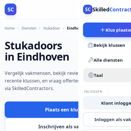
SC
Skilled
Contrac
SC
Home
Diensten
Stukadoor
Eindhoven
Klus plaats
Stukadoors
Bekijk klussen
in Eindhoven
Alle diensten
Vergelijk vakmensen, bekijk reviews en
Taal
recente klussen, en vraag offertes aan
via SkilledContractors.
INLOGGEN
Klant inlogg
Plaats een klus
Inloggen als v
Inschrijven als vakman