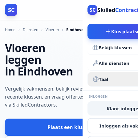
SC
Skilled
Contrac
SC
Home
Diensten
Vloeren
Eindhoven
Klus plaats
Vloeren
Bekijk klussen
leggen
Alle diensten
in Eindhoven
Taal
Vergelijk vakmensen, bekijk reviews en
recente klussen, en vraag offertes aan
INLOGGEN
via SkilledContractors.
Klant inlogg
Inloggen als v
Plaats een klus