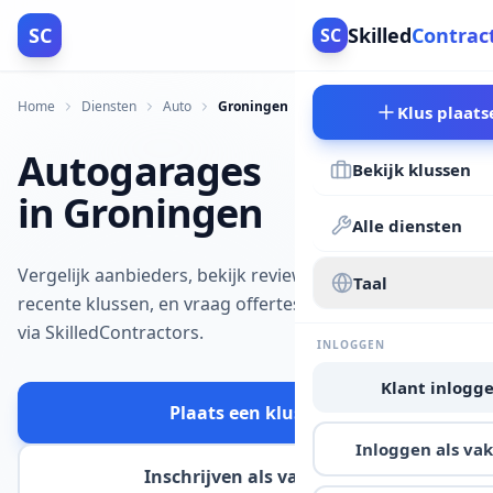
SC
Skilled
Contrac
SC
Home
Diensten
Auto
Groningen
Klus plaats
Autogarages
Bekijk klussen
in Groningen
Alle diensten
Vergelijk aanbieders, bekijk reviews en
Taal
recente klussen, en vraag offertes aan
via SkilledContractors.
INLOGGEN
Klant inlogg
Plaats een klus
Inloggen als v
Inschrijven als vakman