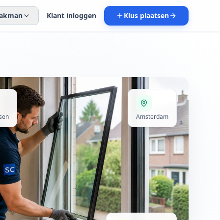
 vakman
Klant inloggen
Klus plaatsen
sen
Amsterdam