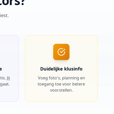
tors?
iest.
e
Duidelijke klusinfo
s. Jij
Voeg foto's, planning en
 gaat.
toegang toe voor betere
voorstellen.