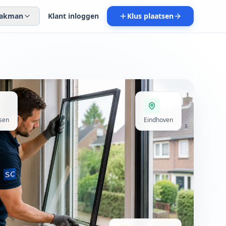
 vakman
Klant inloggen
Klus plaatsen
sen
Eindhoven