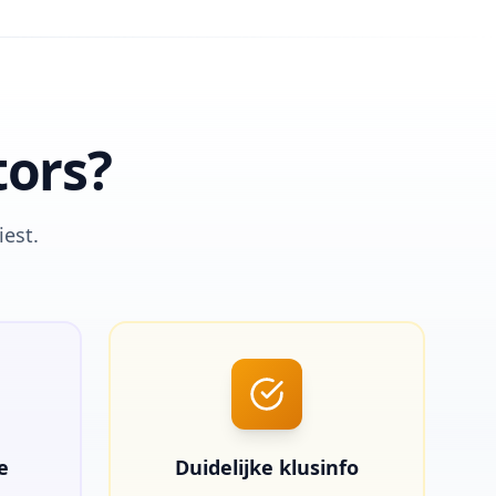
tors?
iest.
e
Duidelijke klusinfo