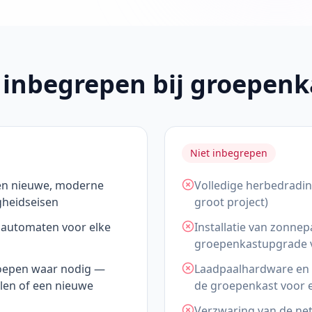
 inbegrepen bij groepen
Niet inbegrepen
en nieuwe, moderne
Volledige herbedradin
gheidseisen
groot project)
n automaten voor elke
Installatie van zonnep
groepenkastupgrade v
roepen waar nodig —
Laadpaalhardware en -
len of een nieuwe
de groepenkast voor e
Verzwaring van de net