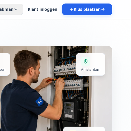
 vakman
Klant inloggen
Klus plaatsen
sen
Amsterdam