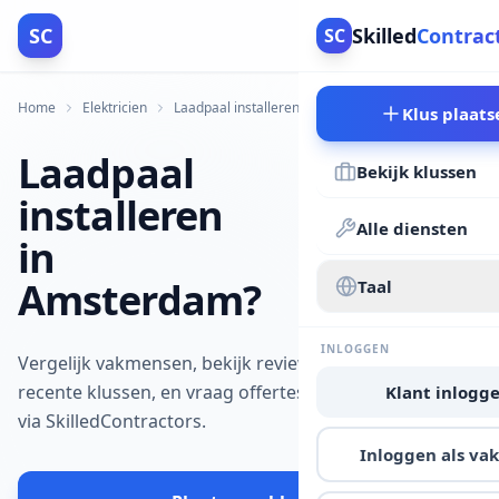
SC
Skilled
Contrac
SC
Home
Elektricien
Laadpaal installeren
Amsterdam
Klus plaats
Laadpaal
Bekijk klussen
installeren
Alle diensten
in
Amsterdam?
Taal
INLOGGEN
Vergelijk vakmensen, bekijk reviews en
recente klussen, en vraag offertes aan
Klant inlogg
via SkilledContractors.
Inloggen als v