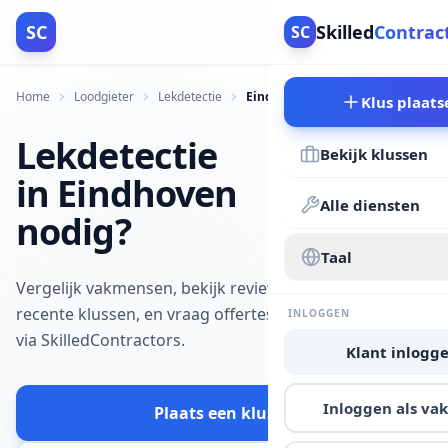
SC
Skilled
Contrac
SC
Home
Loodgieter
Lekdetectie
Eindhoven
Klus plaats
Lekdetectie
Bekijk klussen
in Eindhoven
Alle diensten
nodig?
Taal
Vergelijk vakmensen, bekijk reviews en
recente klussen, en vraag offertes aan
INLOGGEN
via SkilledContractors.
Klant inlogg
Inloggen als v
Plaats een klus