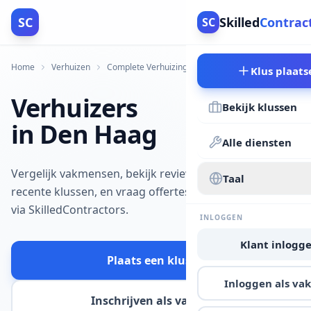
SC
Skilled
Contrac
SC
Home
Verhuizen
Complete Verhuizing
Den Haag
Klus plaats
Verhuizers
Bekijk klussen
in Den Haag
Alle diensten
Vergelijk vakmensen, bekijk reviews en
Taal
recente klussen, en vraag offertes aan
via SkilledContractors.
INLOGGEN
Klant inlogg
Plaats een klus
Inloggen als v
Inschrijven als vakman