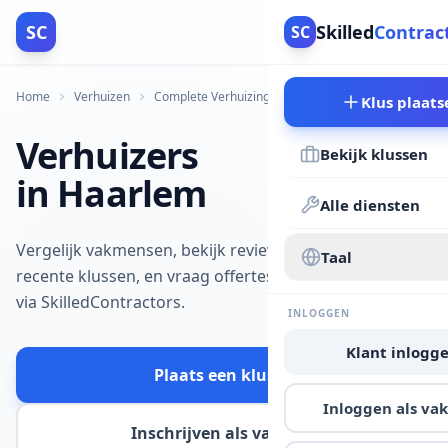
SC
Skilled
Contrac
SC
Home
Verhuizen
Complete Verhuizing
Haarlem
Klus plaats
Verhuizers
Bekijk klussen
in Haarlem
Alle diensten
Vergelijk vakmensen, bekijk reviews en
Taal
recente klussen, en vraag offertes aan
via SkilledContractors.
INLOGGEN
Klant inlogg
Plaats een klus
Inloggen als v
Inschrijven als vakman