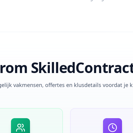
om SkilledContrac
elijk vakmensen, offertes en klusdetails voordat je k