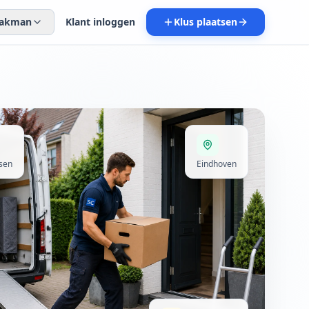
 vakman
Klant inloggen
Klus plaatsen
sen
Eindhoven