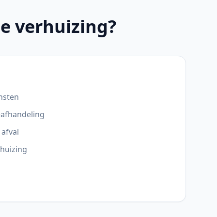
e verhuizing?
nsten
eafhandeling
 afval
rhuizing