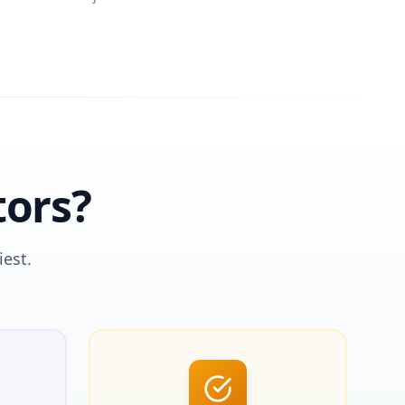
tors?
iest.