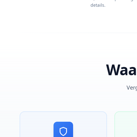
details.
Waar
Verg