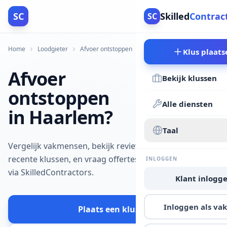
SC
Skilled
Contrac
SC
Home
Loodgieter
Afvoer ontstoppen
Haarlem
Klus plaats
Afvoer
Bekijk klussen
ontstoppen
Alle diensten
in Haarlem?
Taal
Vergelijk vakmensen, bekijk reviews en
recente klussen, en vraag offertes aan
INLOGGEN
via SkilledContractors.
Klant inlogg
Inloggen als v
Plaats een klus