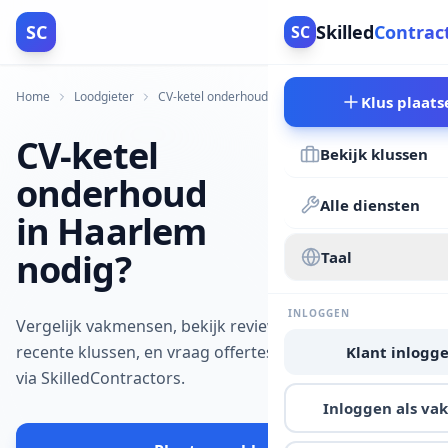
SC
Skilled
Contrac
SC
Home
Loodgieter
CV-ketel onderhoud
Haarlem
Klus plaats
CV-ketel
Bekijk klussen
onderhoud
Alle diensten
in Haarlem
nodig?
Taal
INLOGGEN
Vergelijk vakmensen, bekijk reviews en
recente klussen, en vraag offertes aan
Klant inlogg
via SkilledContractors.
Inloggen als v