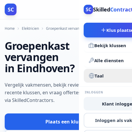
SC
Skilled
Contrac
SC
Home
Elektricien
Groepenkast vervangen
Eindhoven
Klus plaats
Groepenkast
Bekijk klussen
vervangen
Alle diensten
in Eindhoven?
Taal
Vergelijk vakmensen, bekijk reviews en
recente klussen, en vraag offertes aan
INLOGGEN
via SkilledContractors.
Klant inlogg
Inloggen als v
Plaats een klus