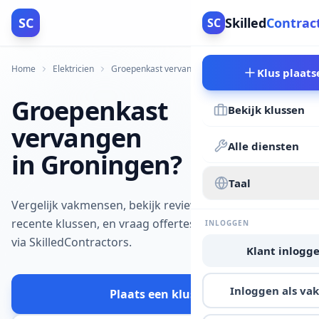
SC
Skilled
Contrac
SC
Home
Elektricien
Groepenkast vervangen
Groningen
Klus plaats
Groepenkast
Bekijk klussen
vervangen
Alle diensten
in Groningen?
Taal
Vergelijk vakmensen, bekijk reviews en
recente klussen, en vraag offertes aan
INLOGGEN
via SkilledContractors.
Klant inlogg
Inloggen als v
Plaats een klus