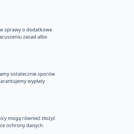
ków sprawy o dodatkowe
aruszeniu zasad albo
gamy ostatecznie sporów
warantujemy wypłaty
nicy mogą również złożyć
ące ochrony danych.