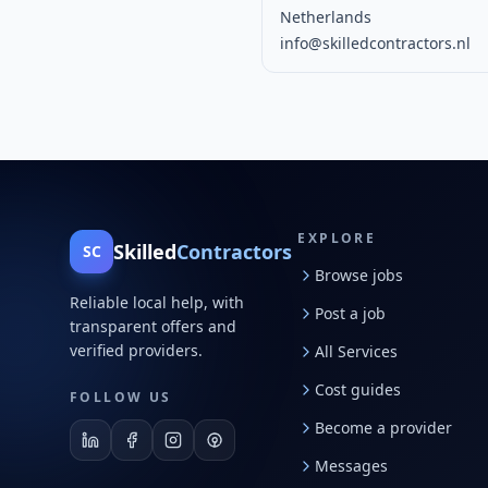
Netherlands
info@skilledcontractors.nl
EXPLORE
Skilled
Contractors
SC
Browse jobs
Reliable local help, with
Post a job
transparent offers and
verified providers.
All Services
Cost guides
FOLLOW US
Become a provider
Messages