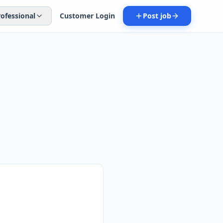
rofessional
Customer Login
Post job