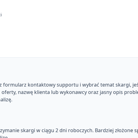
i
z formularz kontaktowy supportu i wybrać temat skargi, jeśl
D oferty, nazwę klienta lub wykonawcy oraz jasny opis pro
lizę.
rzymanie skargi w ciągu 2 dni roboczych. Bardziej złożon
izę.