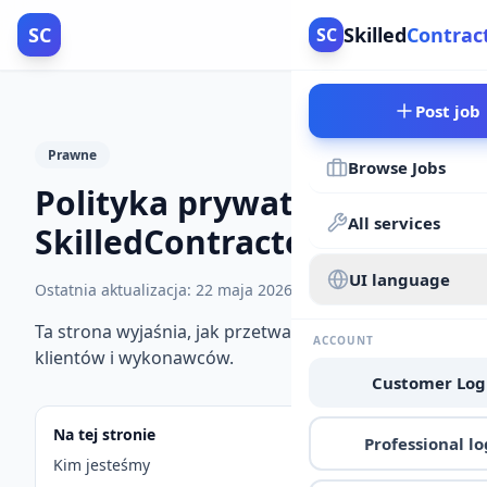
SC
Skilled
Contrac
SC
Post job
Prawne
Browse Jobs
Polityka prywatności |
All services
SkilledContractors
UI language
Ostatnia aktualizacja
:
22 maja 2026
Ta strona wyjaśnia, jak przetwarzamy dane
ACCOUNT
klientów i wykonawców.
Customer Log
Na tej stronie
Professional lo
Kim jesteśmy